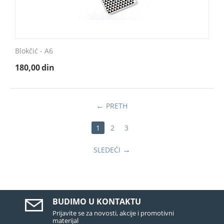
Blokčić - A6
180,00
din
PRETH
1
2
3
SLEDEĆI
BUDIMO U KONTAKTU
Prijavite se za novosti, akcije i promotivni
materijal