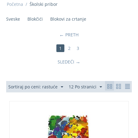
Početna
/
Školski pribor
Sveske
Blokčići
Blokovi za crtanje
PRETH
1
2
3
SLEDEĆI
Sortiraj po ceni: rastuće
12 Po stranici