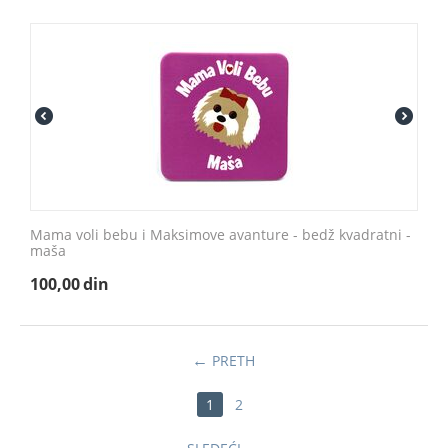
Mama voli bebu i Maksimove avanture - bedž kvadratni -
maša
100,00
din
PRETH
1
2