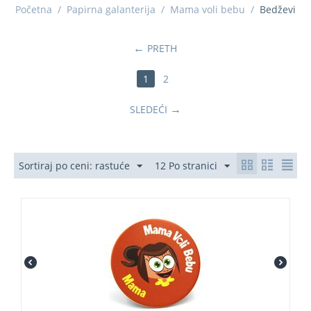
Početna
/
Papirna galanterija
/
Mama voli bebu
/
Bedževi
PRETH
1
2
SLEDEĆI
Sortiraj po ceni: rastuće
12 Po stranici