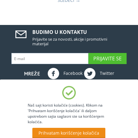
SLEDEĆI
BUDIMO U KONTAKTU
Prijavite se za novosti, akcije i promotivni
materijal
PRIJAVITE SE
Facebook
Twitter
MREŽE
DETALJI NALOGA
Naš sajt koristi kolačiće (cookies). Klikom na
INFO SERVIS
'Prihvatam korišćenje kolačića' ili daljom
upotrebom sajta saglasni ste sa korišćenjem
kolaćića.
NARUČIVANJE I ISPORUKA
Prihvatam korišćenje kolačića