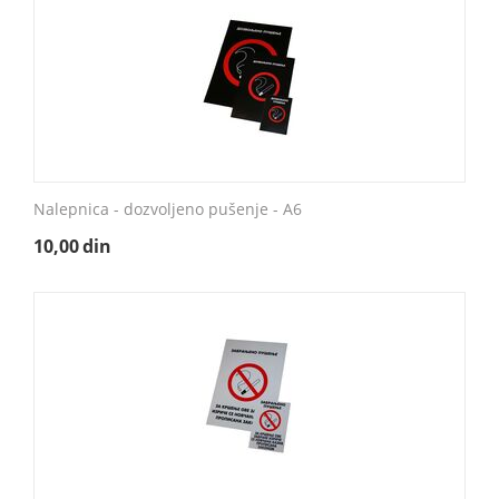
Nalepnica - dozvoljeno pušenje - A6
10,00
din