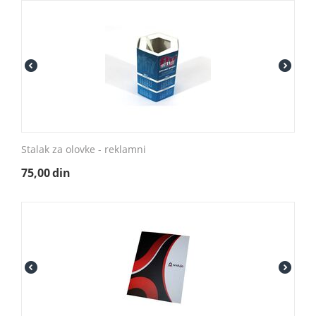
Stalak za olovke - reklamni
75,00
din