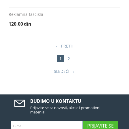
Reklamna fascikla
120,00
din
PRETH
1
2
SLEDEĆI
BUDIMO U KONTAKTU
Prijavite se za novosti, akcije i promotivni
materijal
PRIJAVITE SE