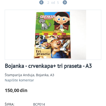
2
od
5
Bojanka - crvenkapa+ tri praseta - A3
Štamparija Anduja, Bojankа, A3
Napišite komentar
150,00
din
ŠIFRA:
BCP014