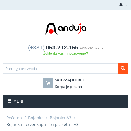
(+381)
063-212-165
Pon-Pet 09-15
Želite da Vas mi pozovemo?
SADRŽAJ KORPE
Korpa je prazna
MENI
Početna
/
Bojanke
/
Bojanka A3
/
Bojanka - crvenkapa+ tri praseta - A3