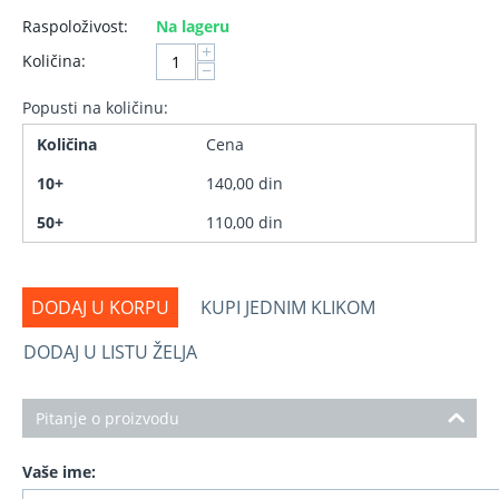
Raspoloživost:
Na lageru
+
Količina:
−
Popusti na količinu:
Količina
Cena
10+
140,00
din
50+
110,00
din
DODAJ U KORPU
KUPI JEDNIM KLIKOM
DODAJ U LISTU ŽELJA
Pitanje o proizvodu
Vaše ime: